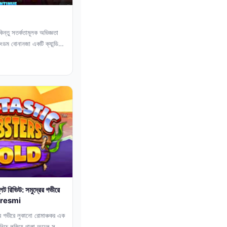
কিন্তু সতর্কতামূলক অভিজ্ঞতা
ডম বোনানজা একটি ক্যান্ডি-
িভিউ: সমুদ্রের গভীরে
ktkresmi
ভীরে লুকানো রোমাঞ্চকর এক
িচে লুকিয়ে থাকা অঢেল সম্পদ