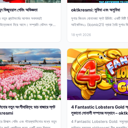
ন ভিজ্যুয়াল গেমিং অভিজ্ঞতা
oktkresmi: সুবিধা এবং অসুবিধা
নতুন প্ল্যাটফর্মের আগমন সবসময়ই
সুগার কিংডম বোনানজা স্লট রিভিউ: একটি মিষ্টি 
উত্তেজনা নিয়ে আসে। সম্প্রতি বেটসন গ্রুপ
আইকনিক২১ (Iconic21) দ্বারা তৈরি সুগার কিং
থিমযুক্ত স্লট...
18 জুলাই 2026
াসিনোর নতুন অংশীদারিত্ব: ডাচ বাজারে স্লট
4 Fantastic Lobsters Gold স্লট র
ktkresmi
লুকানো সোনালী সম্পদের সন্ধানে – o
ে রিলাক্স গেমিং এবং স্টারক্যাসিনোর মধ্যে নতুন
4 Fantastic Lobsters Gold: সমুদ্রের গ
ন স্লট প্রেমীদের জন্য একটি নতুন দিগন্ত
অভিযান সমুদ্রের oktkresmi নীল জলরাশির ন