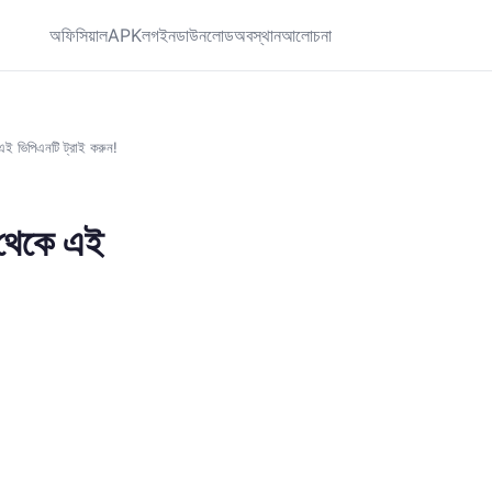
অফিসিয়াল
APK
লগইন
ডাউনলোড
অবস্থান
আলোচনা
এই ভিপিএনটি ট্রাই করুন!
 থেকে এই