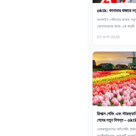
oktk: কানাডার বাজারে নতু
অনলাইন গেমিংয়ের জগতে নতুন 
খেলোয়াড়দের জন্য এক বাড়তি 
রাইনো এন্টারটেইনমেন্ট...
05 আগস্ট 2026
রিলাক্স গেমিং এবং স্টারক্য
গেমের নতুন দিগন্ত – o
নেদারল্যান্ডসের আইগেমিং বাজার
অংশীদারিত্বের ঘোষণাটি অনলাই