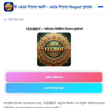
🎯 oktk বিশ্বস্ত বাঙালি - oktk বিশ্বস্ত Nagad পুরস্কার
← হোমে ফিরে যান
1333BDT – স্মার্টফোনে ডিজিটাল বিনোদন প্ল্যাটফর্ম
APK ডাউনলোড
এখনই নিবন্ধন করুন
সাম্প্রতিক বিনোদন অ্যাপগুলোর মধ্যে, 1333BDT আধুনিক ডিজাইন এবং দৈনন্দিন স্মার্টফোনের জন্য
অপ্টিমাইজ করা পারফরম্যান্সের সমন্বয়ের কারণে লক্ষণীয়।