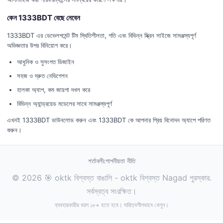
কেন 1333BDT বেছে নেবেন
1333BDT এর ডেভেলপমেন্ট টিম স্থিতিশীলতা, গতি এবং বিভিন্ন স্ক্রিন সাইজে সামঞ্জস্যপূর্ণ
অভিজ্ঞতার উপর বিনিয়োগ করে।
আধুনিক ও সুসংগত ডিজাইন
সহজ ও দ্রুত নেভিগেশন
হালকা অ্যাপ, কম জায়গা দখল করে
বিভিন্ন অ্যান্ড্রয়েড মডেলের সাথে সামঞ্জস্যপূর্ণ
এখনই 1333BDT ডাউনলোড করুন এবং 1333BDT কে আপনার প্রিয় বিনোদন অ্যাপে পরিণত
করুন।
শর্তাবলী
গোপনীয়তা নীতি
© 2026 🎯 oktk বিশ্বস্ত বাঙালি - oktk বিশ্বস্ত Nagad পুরস্কার.
সর্বস্বত্ব সংরক্ষিত।
ব্যবহারকারীর বয়স ১৮+ হতে হবে। দায়িত্বশীলভাবে খেলুন।