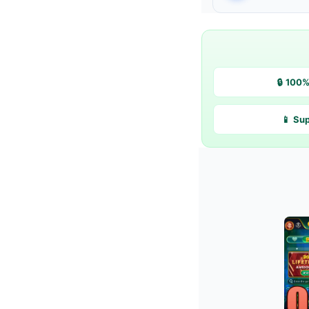
🔒 100
📱 Su