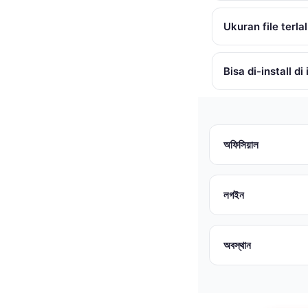
Ukuran file terla
Bisa di-install d
অফিসিয়াল
লগইন
অবস্থান