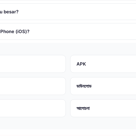
lu besar?
i iPhone (iOS)?
APK
ডাউনলোড
আলোচনা