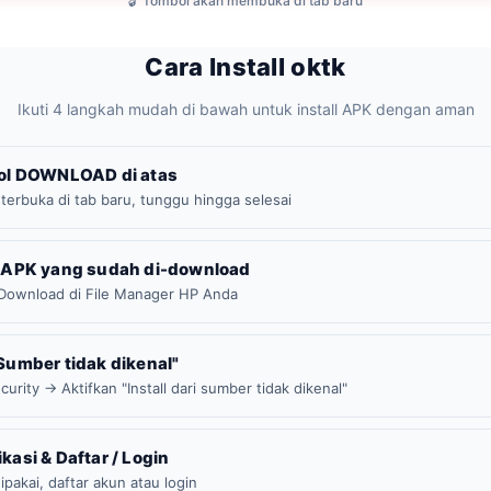
🔓 Tombol akan membuka di tab baru
Cara Install oktk
Ikuti 4 langkah mudah di bawah untuk install APK dengan aman
mbol DOWNLOAD di atas
 terbuka di tab baru, tunggu hingga selesai
le APK yang sudah di-download
r Download di File Manager HP Anda
"Sumber tidak dikenal"
urity → Aktifkan "Install dari sumber tidak dikenal"
ikasi & Daftar / Login
dipakai, daftar akun atau login