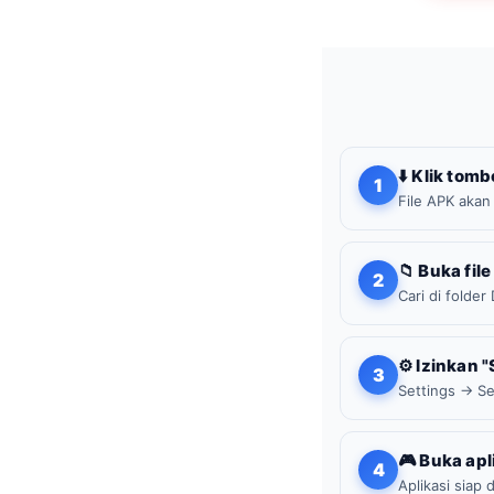
⬇️ Klik to
1
File APK akan
📁 Buka fi
2
Cari di folde
⚙️ Izinkan 
3
Settings → Sec
🎮 Buka apl
4
Aplikasi siap 