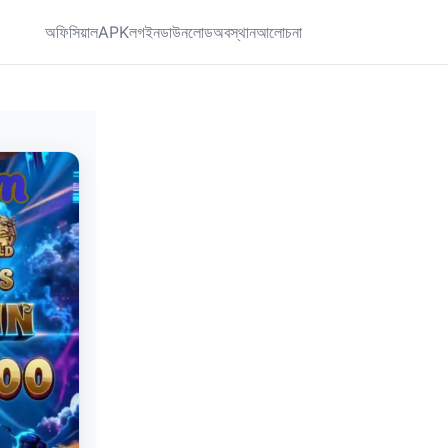
অফিসিয়াল
APK
লগইন
ডাউনলোড
অবস্থান
আলোচনা