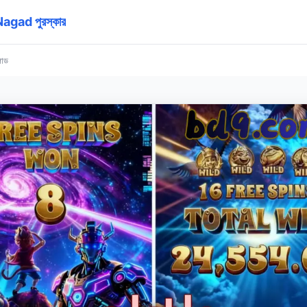
 Nagad পুরস্কার
োড