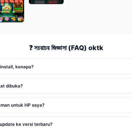
❓ সচরাচর জিজ্ঞাসা (FAQ) oktk
install, kenapa?
aat dibuka?
aman untuk HP saya?
update ke versi terbaru?