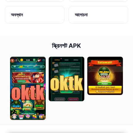
অবস্থান
আলোচনা
স্ক্রিনশট APK