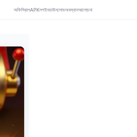
অফিসিয়াল
APK
লগইন
ডাউনলোড
অবস্থান
আলোচনা