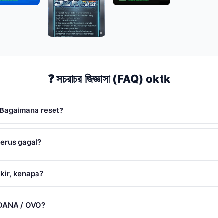
❓ সচরাচর জিজ্ঞাসা (FAQ) oktk
Bagaimana reset?
terus gagal?
kir, kenapa?
i DANA / OVO?