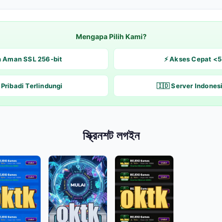
Mengapa Pilih Kami?
in Aman SSL 256-bit
⚡ Akses Cepat <5
a Pribadi Terlindungi
🇮🇩 Server Indonesi
স্ক্রিনশট লগইন